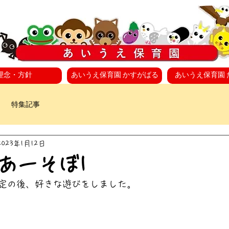
理念・方針
あいうえ保育園 かすがばる
あいうえ保育園 
特集記事
2023年1月12日
あーそぼ1
定の後、好きな遊びをしました。