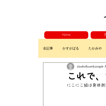
Home
全記事
かすがばる
たかみや
aiuehoikuenkasugab
これで、
にこにこ組は身体測