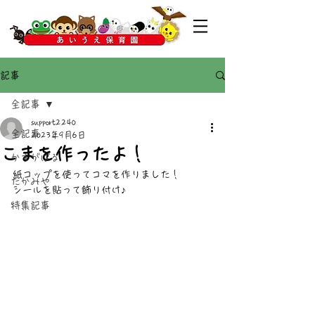
記事
全記事
support2240
全記事
2023年9月6日
こまを作ったよ！
かすがばる
紙コップを使ってコマを作りました！
たかみや
シールを貼って飾り付け♪
特集記事