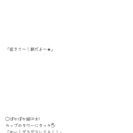
「起きて〜！朝だよ〜☀️」
◯ぽかぽか組(0才)
カップのタワーにタッチ🖐️
「わー！グラグラしてる！！」