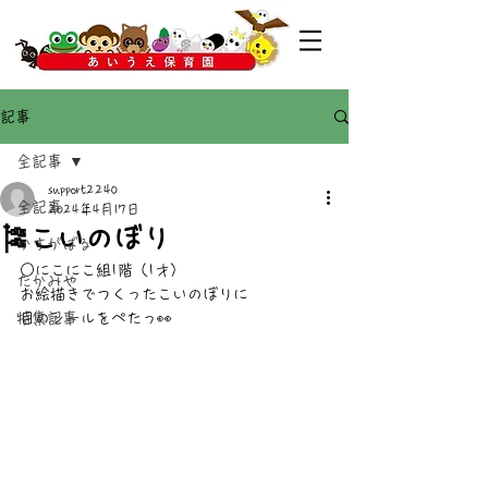
記事
全記事
support2240
全記事
2024年4月17日
🎏こいのぼり
かすがばる
○にこにこ組1階（1才）
たかみや
お絵描きでつくったこいのぼりに
特集記事
目のシールをぺたっ👀