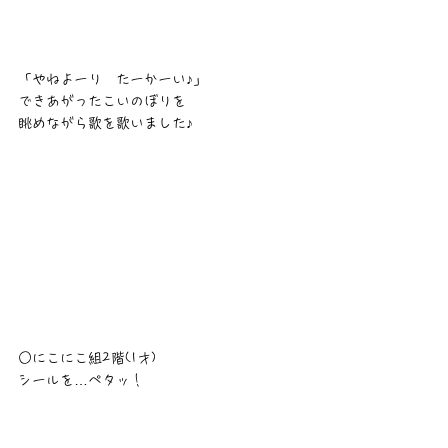
「やねよーり　たーかーい♪」
できあがったこいのぼりを
眺めながら歌を歌いました♪
○にこにこ組2階(1才)
シールを…ペタッ！