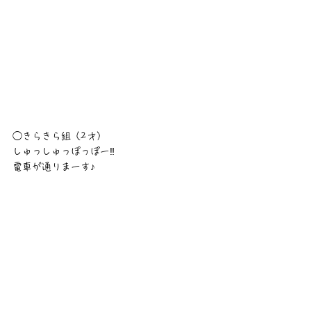
◯きらきら組（2才）
しゅっしゅっぽっぽー‼︎
電車が通りまーす♪