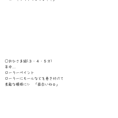
○おひさま組(３・４・５才)
年中…
ローラーペイント
ローラーにモールなどを巻き付けて
素敵な模様に✨　「面白いね☺️」