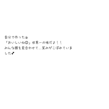
自分で作った🍙　
「おいしいね😊」世界一の味だよ！！
みんな顔を見合わせて…笑みがこぼれていま
した💕