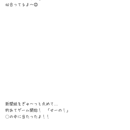
似合ってるよ～😊
新聞紙をぎゅ～っと丸めて…
的あてゲーム開始！　「せーの！」
〇の中に当たったよ！！