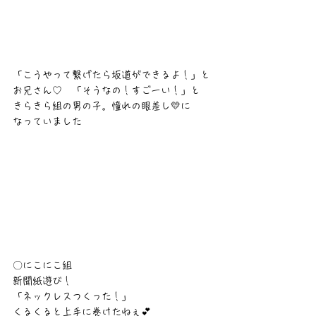
「こうやって繋げたら坂道ができるよ！」と
お兄さん♡　「そうなの！すごーい！」と
きらきら組の男の子。憧れの眼差し💛に
なっていました　
〇にこにこ組
新聞紙遊び！
「ネックレスつくった！」
くるくると上手に巻けたねぇ💕