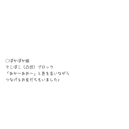
〇ぽかぽか組
でこぼこ（凸凹）ブロック
「あか～あお～」と色を言いながら
つなげるお友だちもいました♪