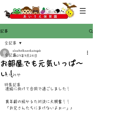
記事
全記事
aiuehoikuenkasugab
全記事
2023年3月24日
お部屋でも元気いっぱ～
かすがばる
い！
たかみや
特集記事
進級に向けて合同で過ごしました！
異年齢の絵かるた対決に大興奮！！
「お兄さんたちにまけないよぉー」♪