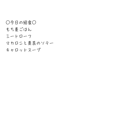
○今日の給食○
もち麦ごはん
ミートローフ
マカロニと青菜のソテー
キャロットスープ
かすがばる