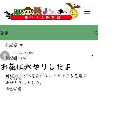
記事
全記事
support2240
全記事
5月14日
お花に水やりしたよ
かすがばる
地域の人が水をあげることができる花壇で
たかみや
水やりをしました。
特集記事