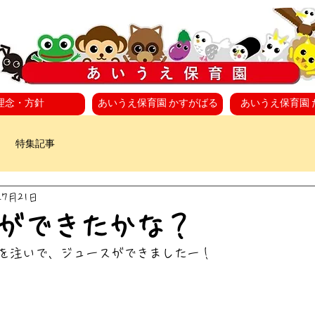
理念・方針
あいうえ保育園 かすがばる
あいうえ保育園 
特集記事
年7月21日
ができたかな？
を注いで、ジュースができましたー！