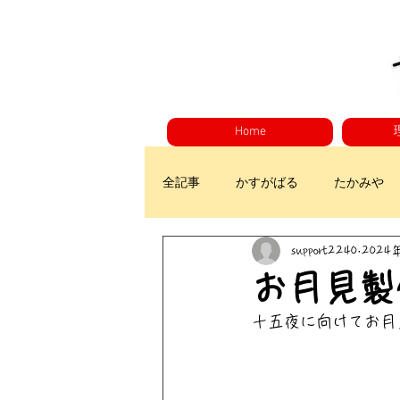
Home
全記事
かすがばる
たかみや
support2240
2024
お月見製
十五夜に向けてお月