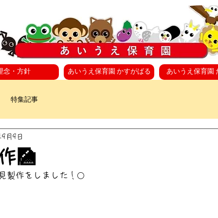
理念・方針
あいうえ保育園 かすがばる
あいうえ保育園 
特集記事
年9月9日
作🎑
見製作をしました！🌕