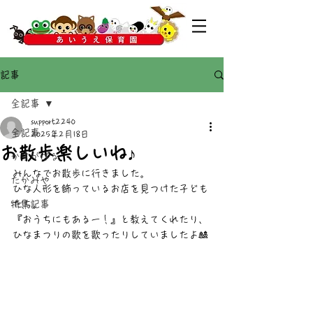
記事
全記事
support2240
全記事
2025年2月18日
お散歩楽しいね♪
かすがばる
みんなでお散歩に行きました。
たかみや
ひな人形を飾っているお店を見つけた子ども
特集記事
たち。
『おうちにもあるー！』と教えてくれたり、
ひなまつりの歌を歌ったりしていましたよ🎎