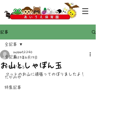
記事
全記事
support2240
全記事
2023年6月13日
お山としゃぼん玉
かすがばる
マットのお山に頑張ってのぼりましたよ！
たかみや
特集記事