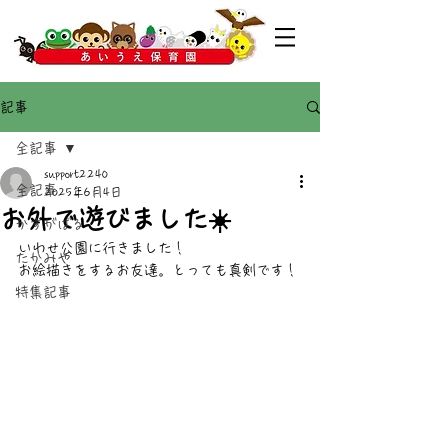
記事
全記事
support2240
全記事
2025年6月4日
お外で遊びました☀️
かすがばる
いわせ公園に行きました！
たかみや
お絵描きをするお友達。とっても真剣です！
特集記事