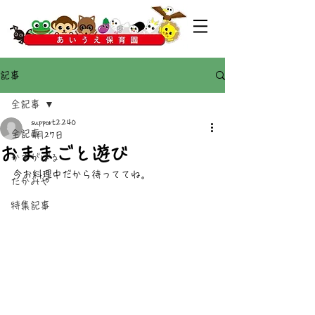
記事
全記事
support2240
全記事
4月27日
おままごと遊び
かすがばる
今お料理中だから待っててね。
たかみや
特集記事