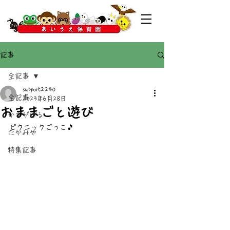
記事
全記事
support2240
全記事
2023年6月28日
おままごと遊び
かすがばる
ピクニックごっこ🎵
たかみや
特集記事