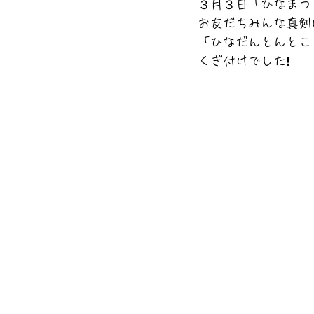
３月３日「ひなまつ
お友だちみんな真剣
「ひなだんとんとこ
くぎ付けでした❗