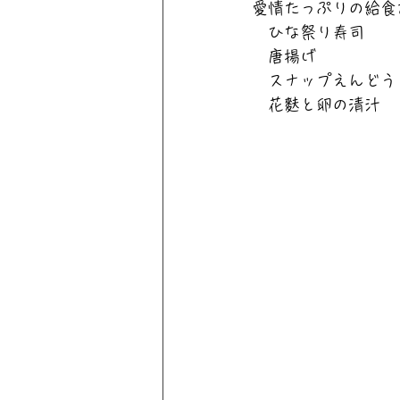
愛情たっぷりの給食
　ひな祭り寿司
　唐揚げ
　スナップえんどう
　花麩と卵の清汁