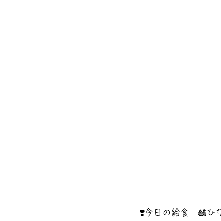
❣️今日の給食　🎎