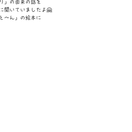
り」の由来の話を
に聞いていましたよ🤗
と〜ん」の絵本に