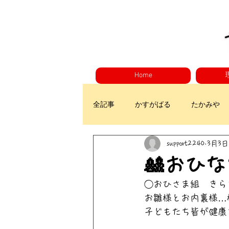
Home
全記事
かすがばる
たかみや
support2240
3月3日
🎎おひ
◯おひさま組　きら
お雛様とお内裏様…
子どもたち皆が健康