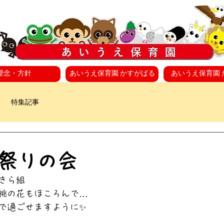
理念・方針
あいうえ保育園 かすがばる
あいうえ保育園 
特集記事
な祭りの会
きら組
桃の花もほころんで…
で過ごせますように✨