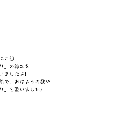
にこ組
り」の絵本を
いましたよ❗
前で、おはようの歌や
り」を歌いました♪