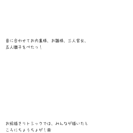
音に合わせてお内裏様、お雛様、三人官女、
五人囃子をぺたっ！
お絵描きリトミックでは、みんなが描いたと
ころにちょうちょが！🦋