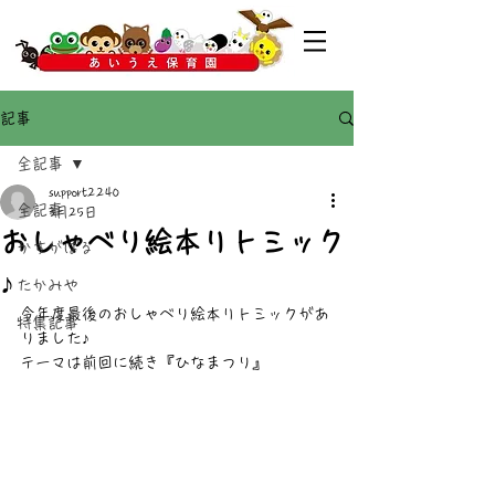
記事
全記事
support2240
全記事
3月25日
おしゃべり絵本リトミック
かすがばる
♪
たかみや
今年度最後のおしゃべり絵本リトミックがあ
特集記事
りました♪
テーマは前回に続き『ひなまつり』