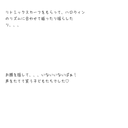
リトミックスカーフをもらって、ハロウィン
のリズムに合わせて振ったり揺らした
り、、、
お顔を隠して、、、いないいないばぁ！
声をたてて笑う子どもたちでした♡