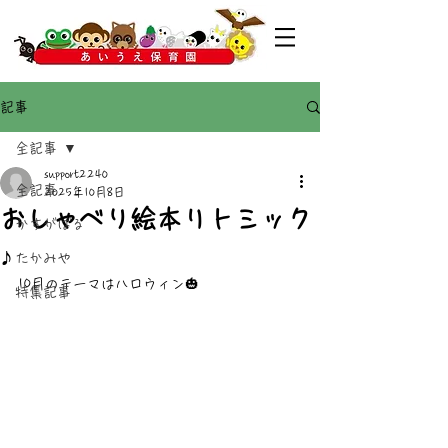
記事
全記事
support2240
全記事
2025年10月8日
おしゃべり絵本リトミック
かすがばる
♪
たかみや
10月のテーマはハロウィン🎃
特集記事