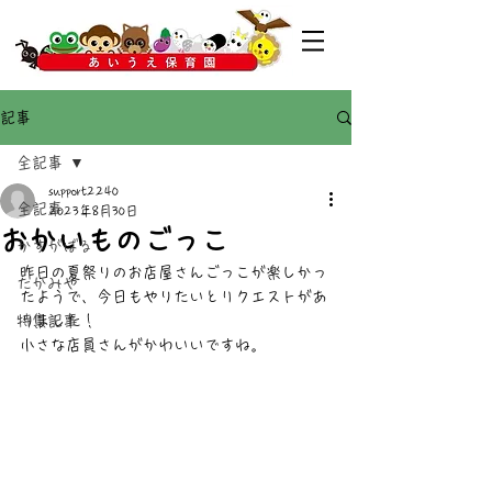
記事
全記事
support2240
全記事
2023年8月30日
おかいものごっこ
かすがばる
昨日の夏祭りのお店屋さんごっこが楽しかっ
たかみや
たようで、今日もやりたいとリクエストがあ
特集記事
りました！
小さな店員さんがかわいいですね。