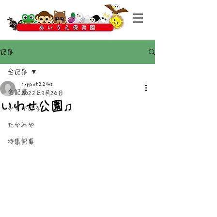
記事
全記事
support2240
全記事
2022年5月26日
いわせ公園♫
かすがばる
たかみや
特集記事