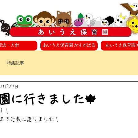
理念・方針
あいうえ保育園 かすがばる
あいうえ保育園 
特集記事
年11月27日
園に行きました🍁
！！
まで元気に走りました！