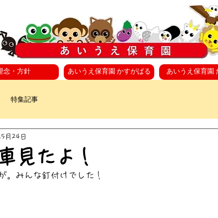
理念・方針
あいうえ保育園 かすがばる
あいうえ保育園 
特集記事
年5月24日
車見たよ！
が。みんな釘付けでした！