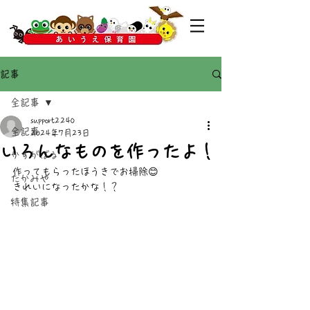
記事
全記事
support2240
全記事
2024年7月23日
いろんなものを作ったよ！
かすがばる
作ってもらったほうきでお掃除😊
たかみや
きれいになったかな！？
特集記事