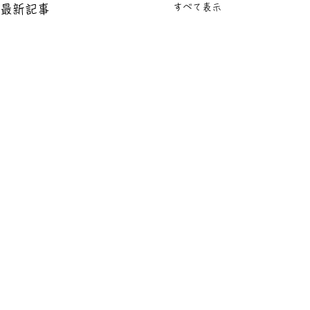
すべて表示
最新記事
コメント