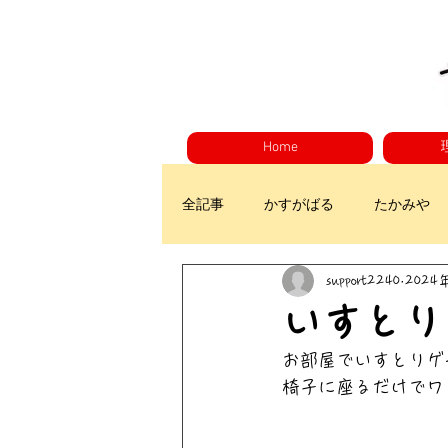
Home
全記事
かすがばる
たかみや
support2240
2024
いすとり
お部屋でいすとりゲ
椅子に座るだけでワ