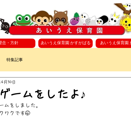
理念・方針
あいうえ保育園 かすがばる
あいうえ保育園 
特集記事
年4月30日
ゲームをしたよ♪
ームをしました。
クワクです🤭