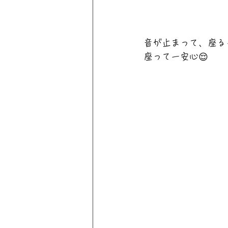
音が止まって、座る
座って一安心😌