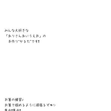
みんな大好きな
「ありさんあいうえお」の
　手作り“かるた”です❗
お箸の練習♪
お箸で掴めるように頑張るぞ👊✨
集中❗集中❗