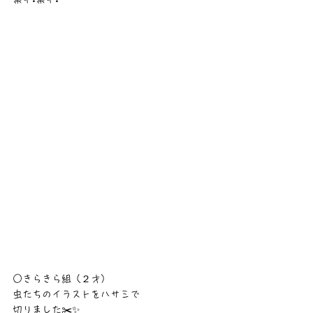
○きらきら組（２才）
虫たちのイラストをハサミで
切りました✂️✨