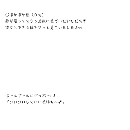
○ぽかぽか組（０才）
雨が降ってできる波紋に気づいたお友だち☔️
次々とできる輪をジッと見ていましたよ👀
ボールプールにざっぶーん❗
「コロコロしていい気持ち〜💕」