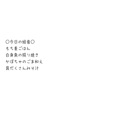
○今日の給食○
もち麦ごはん
白身魚の照り焼き
かぼちゃのごま和え
具だくさんみそ汁