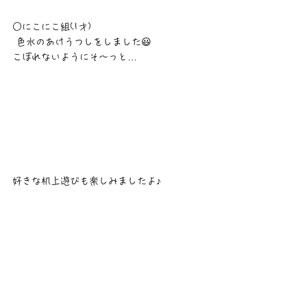
○にこにこ組(1才)
 色水のあけうつしをしました😃
こぼれないようにそ〜っと…
好きな机上遊びも楽しみましたよ♪