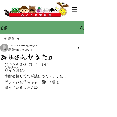
記事
全記事
aiuehoikuenkasugab
全記事
2024年2月5日
ありさんかるた♫
かすがばる
○おひさま組（3・4・5才）
たかみや
かるた遊び♪
特集記事
年中のお友だちが読んでくれました！
年少のお友だちはよく聞いて札を
取っていましたよ😊